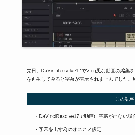
先日、DaVinciResolve17でVlog風な
を再生してみると字幕が表示されませんでした。
この記事
・DaVinciResolve17で動画に字幕が出な
・字幕を出す為のオススメ設定