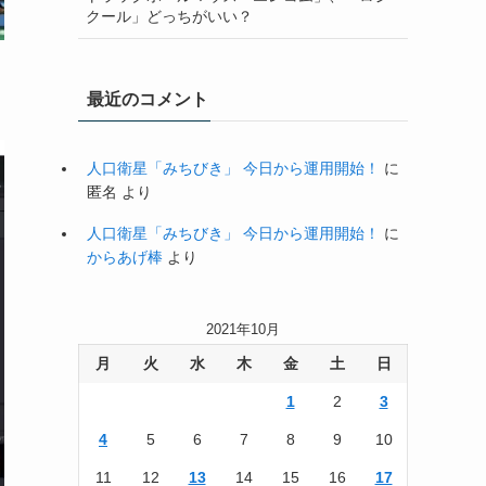
クール」どっちがいい？
最近のコメント
人口衛星「みちびき」 今日から運用開始！
に
匿名
より
人口衛星「みちびき」 今日から運用開始！
に
からあげ棒
より
2021年10月
月
火
水
木
金
土
日
1
2
3
4
5
6
7
8
9
10
11
12
13
14
15
16
17