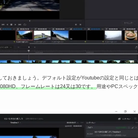
ておきましょう。デフォルト設定がYoutubeの設定と同じと
080HD、フレームレートは24又は30です。
用途やPCスペック