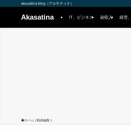
akasatina blog（アカサティナ）
Akasatina
IT、ビジネス
副収入
経営
ホーム
動画編集