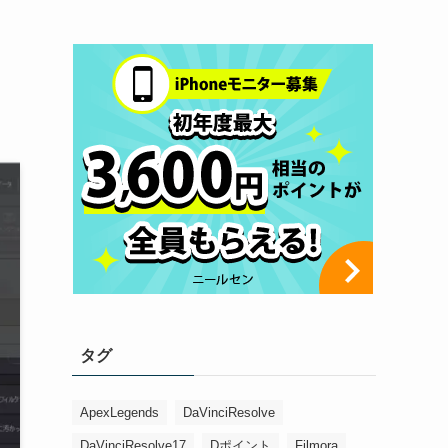
タグ
ApexLegends
DaVinciResolve
DaVinciResolve17
Dポイント
Filmora