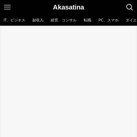
Akasatina
IT、ビジネス
副収入
経営、コンサル
転職
PC、スマホ
ダイエ